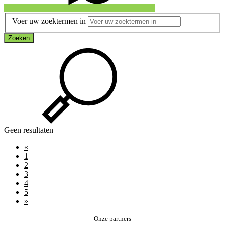
Voer uw zoektermen in
Zoeken
Geen resultaten
«
1
2
3
4
5
»
Onze partners